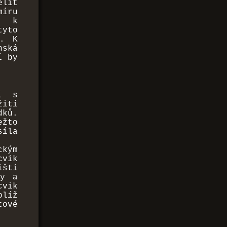
elit
íru
ě k
tyto
e. K
nská
í by
í s
žití
dků.
ežto
síla
ckým
cvik
išti
ky a
cvik
blíž
tové