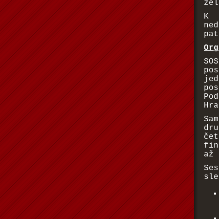
zel
K 
ne
pat
Org
SO
po
je
pos
Po
Hra
Sa
dr
če
fin
až 
Se
sle