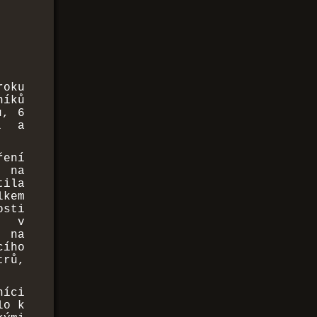
i
roku
níků
ů, 6
l a
ření
h na
tila
lkem
osti
a v
 na
cího
trů,
níci
lo k