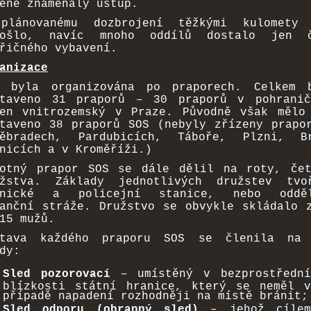
ené znamenaly ústup.
plánovanému dozbrojení těžkými kulomety
došlo, navíc mnoho oddílů dostalo jen č
řičného vybavení.
anizace
S byla organizována po praporech. Celkem 
staveno 31 praporů – 30 praporů v pohrani
den vnitrozemský v Praze. Původně však mělo
taveno 38 praporů SOS (nebyly zřízeny prapo
děbradech, Pardubicích, Táboře, Plzni, B
nicích a v Kroměříži.)
motný prapor SOS se dále dělil na roty, če
užstva. Základy jednotlivých družstev tvo
tnické a policejní stanice, nebo odděl
anční stráže. Družstvo se obvykle skládalo 
15 mužů.
stava každého praporu SOS se členila na
dy:
Sled pozorovací
– umístěný v bezprostředn
blízkosti státní hranice, který se neměl v
případě napadení rozhodněji na místě bránit;
Sled odporu (obranný sled)
– jehož cílem