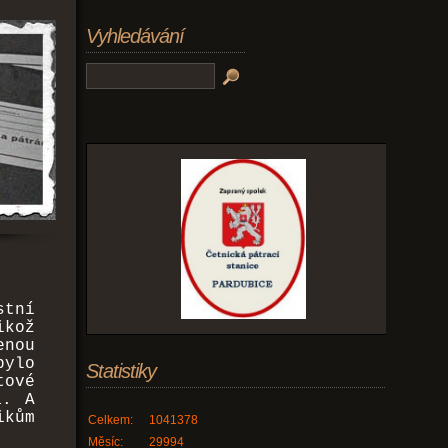
Vyhledávání
stní
kož
nou
bylo
Statistiky
tové
a. A
ikům
Celkem:
1041378
Měsíc:
29994