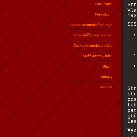
Foto z akcí
St
Vlá
Fotoalbum
193
SOS
Československé četnictvo
Sbor stráže bezpečnosti
Československá armáda
Stráž obrany státu
Slavín
Odkazy
Kontakt
St
st
pos
toh
pa
st
Čes
Výz