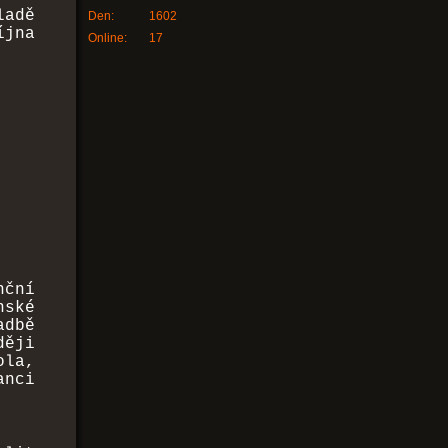
adě
Den:
1602
íjna
Online:
17
nční
ské
adbě
ději
la,
nci