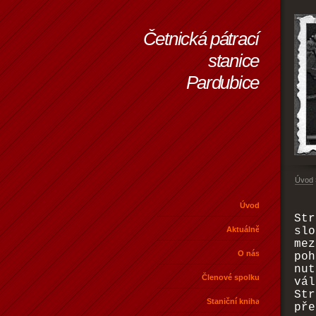
Četnická pátrací
stanice
Pardubice
Úvod
Úvod
Str
Aktuálně
sl
me
O nás
po
nut
Členové spolku
vá
Str
Staniční kniha
pře