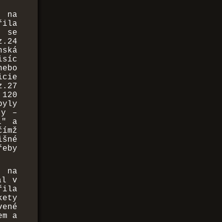
 na
řila
i se
z.24
ská
isíc
nebo
icie
z.27
 120
byly
ty –
" a 
čímž
šné
řeby
, na
al v
ila
kety
vené
em a