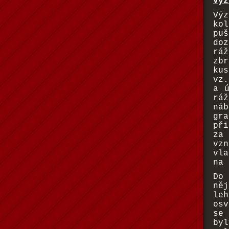
Výz
Vý
kol
pu
do
rá
zbr
kus
vz.
a ú
ráž
náb
gr
př
za 
vz
vl
na 
Do 
něj
le
osv
se
byl