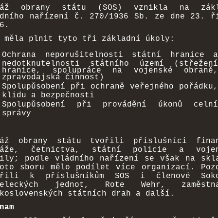
ráž obrany státu (SOS) vznikla na zákl
dního nařízení č. 270/1936 Sb. ze dne 23. ř
6.
 měla plnit tyto tři základní úkoly:
Ochrana neporušitelnosti státní hranice a
nedotknutelnosti státního území (střežení
hranice, spolupráce na vojenské obraně,
zpravodajská činnost)
Spolupůsobení při ochraně veřejného pořádku,
klidu a bezpečnosti
Spolupůsobení při provádění úkonů celní
správy
ráž obrany státu tvořili příslušníci fina
ráže, četnictva, státní policie a vojen
ily; podle vládního nařízení se však na skl
oto sboru mělo podílet více organizací. Poz
třili k příslušníkům SOS i členové Soko
řeleckých jednot, Rote Wehr, zaměstna
koslovenských státních drah a další.
nam