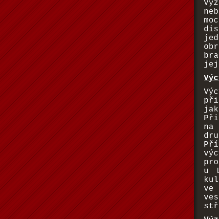
Vý
ne
mo
dis
je
obr
bra
jej
Výc
Vý
př
ja
Při
na
dru
Př
výc
pro
u 
ku
ve 
ve
stř