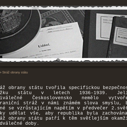
»
Stráž obrany státu
áž obrany státu tvořila specifickou bezpečno
ožku státu v letech 1936-1939. Jeli
ziválečné Československo nemělo vytvoře
hraniční stráž v námi známém slova smyslu, 
né se vzrůstajícím napětím v předvečer 2.svě
lky udělat vše, aby republika byla zachován
áž obrany státu patří k těm světlejším okamž
dválečné doby.