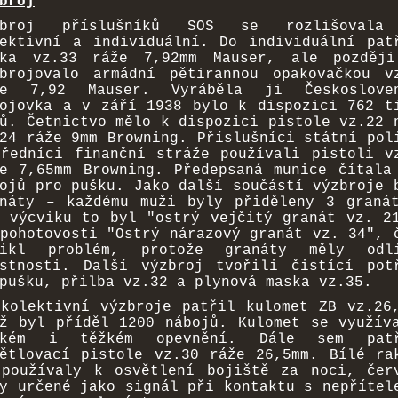
broj
zbroj příslušníků SOS se rozlišovala
ektivní a individuální. Do individuální pat
ška vz.33 ráže 7,92mm Mauser, ale pozděj
zbrojovalo armádní pětirannou opakovačkou v
že 7,92 Mauser. Vyráběla ji Českosloven
ojovka a v září 1938 bylo k dispozici 762 t
ů. Četnictvo mělo k dispozici pistole vz.22 
24 ráže 9mm Browning. Příslušníci státní pol
ředníci finanční stráže používali pistoli v
e 7,65mm Browning. Předepsaná munice čítala
ojů pro pušku. Jako další součástí výzbroje 
anáty – každému muži byly přiděleny 3 graná
i výcviku to byl
"ostrý vejčitý granát vz. 21
pohotovosti "Ostrý nárazový granát vz. 34"
, 
nikl problém, protože granáty měly odli
astnosti. Další výzbroj tvořili čistící pot
pušku, přilba vz.32 a plynová maska vz.35.
kolektivní výzbroje patřil kulomet ZB vz.26
ž byl příděl 1200 nábojů. Kulomet se využív
hkém i těžkém opevnění. Dále sem patř
ětlovací pistole vz.30 ráže 26,5mm. Bílé ra
 používaly k osvětlení bojiště za noci, čer
y určené jako signál při kontaktu s nepřítel