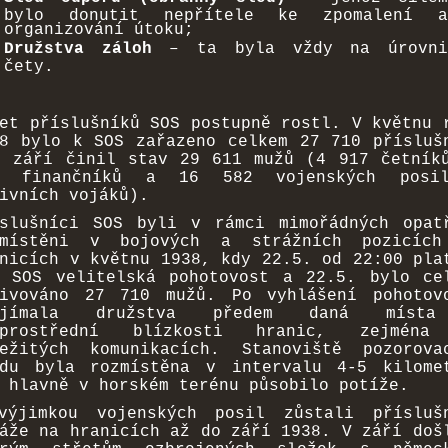
bylo donutit nepřítele ke zpomalení a
organizování útoku;
Družstva záloh
– ta byla vždy na úrovn
čety.
et příslušníků SOS postupně rostl. V květnu 
8 bylo k SOS zařazeno celkem 27 710 přísluš
v září činil stav 29 611 mužů (4 917 četník
8 finančníků a 16 582 vojenských posi
ivních vojáků).
íslušníci SOS byli v rámci mimořádných opat
zmístěni v bojových a strážních pozicíc
nicích v květnu 1938, kdy 22.5. od 22:00 pla
o SOS velitelská pohotovost a 22.5. bylo ce
tivováno 27 710 mužů. Po vyhlášení pohotov
ujímala družstva předem daná míst
zprostřední blízkosti hranic, zejména
ležitých komunikacích. Stanoviště pozorova
edu byla rozmístěna v intervalu 4-5 kilome
 hlavně v horském terénu působilo potíže.
výjimkou vojenských posil zůstali přísluš
áže na hranicích až do září 1938. V září doš