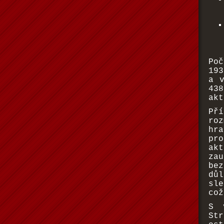
Poč
193
a 
43
akt
Př
ro
hra
pr
ak
za
be
dů
sl
což
S 
Str