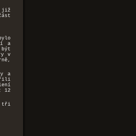
 již
ást
bylo
čí a
 být
ry v
rně,
ty a
řili
ení
z 12
 tři
í