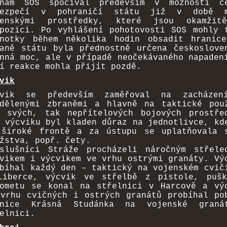
znam SOS spočíval především v možnosti č
bezpečí v pohraničí státu již v době m
censkými prostředky, které jsou okamžit
pozici. Po vyhlášení pohotovosti SOS mohly 
dnotky během několika hodin obsadit hranic
aně státu byla přednostně určena českoslove
nná moc, ale v případě neočekávaného napaden
í reakce mohla přijít pozdě.
vik
cvik se především zaměřoval na zacházen
idělenými zbraněmi a hlavně na taktické pou
k svých, tak nepřítelových bojových prostře
 výcviku byl kladen důraz na jednotlivce, kd
 široké frontě a za ústupu se uplatňovala 
žstva, popř. čety.
íslušníci Stráže procházeli náročným střele
vikem i výcvikem ve vrhu ostrými granáty. Vý
bíhal každý den – taktický na vojenském cvič
Liberce, výcvik ve střelbě z pistole, puš
lometu se konal na střelnici v Harcově a vý
vrhu cvičných i ostrých granátů probíhal po
snice Krásná Studánka na vojenské graná
elnici.