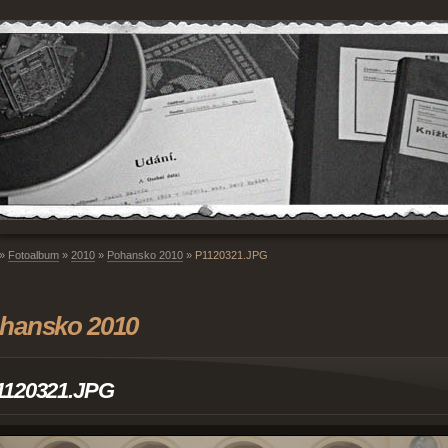
»
Fotoalbum
»
2010
»
Pohansko 2010
»
P1120321.JPG
hansko 2010
1120321.JPG