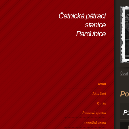
Četnická pátrací
stanice
Pardubice
Úvod
Úvod
Po
Aktuálně
O nás
P
Členové spolku
Staniční kniha