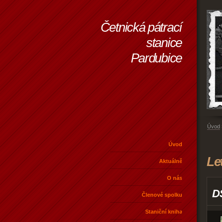
Četnická pátrací
stanice
Pardubice
Úvod
Úvod
Le
Aktuálně
O nás
D
Členové spolku
Staniční kniha