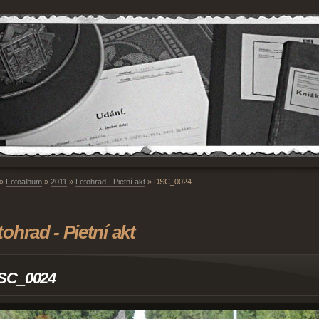
»
Fotoalbum
»
2011
»
Letohrad - Pietní akt
»
DSC_0024
tohrad - Pietní akt
SC_0024