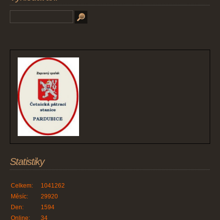
Statistiky
Celkem:
1041262
Měsíc:
29920
Den:
1594
Online:
34