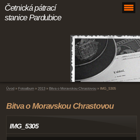
Četnická pátrací
stanice Pardubice
Úvod
»
Fotoalbum
»
2013
»
Bitva o Moravskou Chrastovou
»
IMG_5305
Bitva o Moravskou Chrastovou
IMG_5305