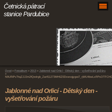
Četnická pátrací
stanice Pardubice
Úvod
»
Fotoalbum
»
2013
»
Jablonné nad Orlicí - Dětský den - vyšetřování požáru
»
N9URiPv7hqZJJ2m2fQedrgb_Zarif11273MH6Z0Dxwvqjygwi7_rjWU4bwLxRPsOTFCHG
Jablonné nad Orlicí - Dětský den -
vyšetřování požáru