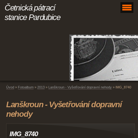
Četnická pátrací
stanice Pardubice
Úvod
»
Fotoalbum
»
2013
»
Lanškroun - Vyšetřování dopravní nehody
»
IMG_8740
Lanškroun - Vyšetřování dopravní
nehody
IMG_8740