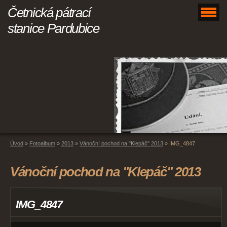
Četnická pátrací
stanice Pardubice
Úvod
»
Fotoalbum
»
2013
»
Vánoční pochod na "Klepáč" 2013
»
IMG_4847
Vánoční pochod na "Klepáč" 2013
IMG_4847