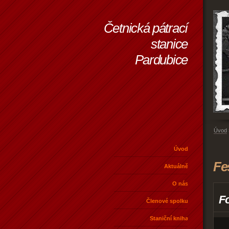
Četnická pátrací
stanice
Pardubice
Úvod
Úvod
Fe
Aktuálně
O nás
Fo
Členové spolku
Staniční kniha