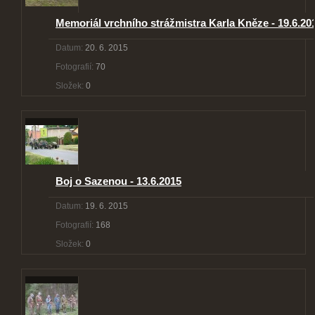
Memoriál vrchního strážmistra Karla Kněze - 19.6.20
Datum:
20. 6. 2015
Fotografií:
70
Složek:
0
Boj o Sazenou - 13.6.2015
Datum:
19. 6. 2015
Fotografií:
168
Složek:
0