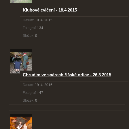
Klubové cvičení - 18.4.2015
Datum:
19. 4. 2015
Fotografií:
34
Složek:
0
Chrudim ve spárech říšské orlice - 26.3.2015
Datum:
19. 4. 2015
Fotografií:
47
Složek:
0