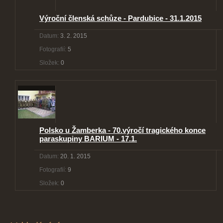
Výroční členská schůze - Pardubice - 31.1.2015
Datum:
3. 2. 2015
Fotografií:
5
Složek:
0
Polsko u Žamberka - 70.výročí tragického konce
paraskupiny BARIUM - 17.1.
Datum:
20. 1. 2015
Fotografií:
9
Složek:
0