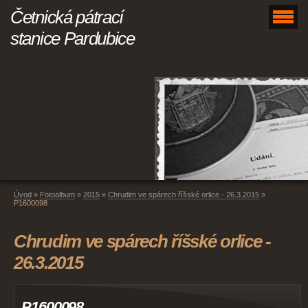
Četnická pátrací
stanice Pardubice
Úvod
»
Fotoalbum
»
2015
»
Chrudim ve spárech říšské orlice - 26.3.2015
»
P1600098
Chrudim ve spárech říšské orlice -
26.3.2015
P1600098