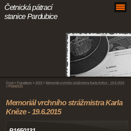
Četnická pátrací
stanice Pardubice
Úvod
»
Fotoalbum
»
2015
»
Memoriál vrchního strážmistra Karla Kněze - 19.6.2015
»
P1650131
Memoriál vrchního strážmistra Karla
Kněze - 19.6.2015
P1650131